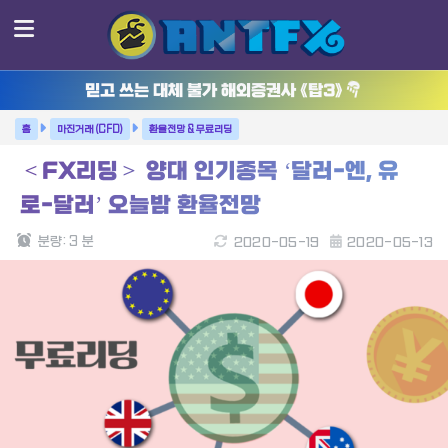
믿고 쓰는 대체 불가 해외증권사 《탑3》
마진거래 (CFD)
환율전망 & 무료리딩
＜FX리딩＞ 양대 인기종목 ‘달러-엔, 유
로-달러’ 오늘밤 환율전망
분량:
3
분
2020-05-19
2020-05-13