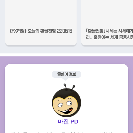
《FX리딩》 오늘의 환율전망 220516
｢환율전망｣시세는 시세에게
라... 출렁이는 세계 금융시
글쓴이 정보
마진 PD