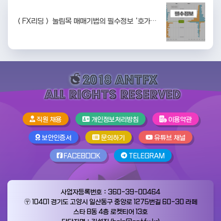
＜FX리딩＞ 눌림목 매매기법의 필수정보 ‘호가…
직원 채용
개인정보처리방침
이용약관
보안인증서
문의하기
유튜브 채널
FACEBOOK
TELEGRAM
사업자등록번호：360-39-00464
〶 10401 경기도 고양시 일산동구 중앙로 1275번길 60-30 라페
스타 B동 4층 로켓티어 13호