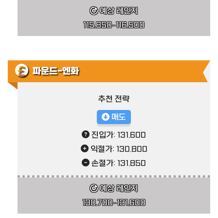
예상 레인지
115.850–116.500
파운드-엔화
추천 전략
매도
진입가: 131.600
익절가: 130.800
손절가: 131.850
예상 레인지
130.700–131.600