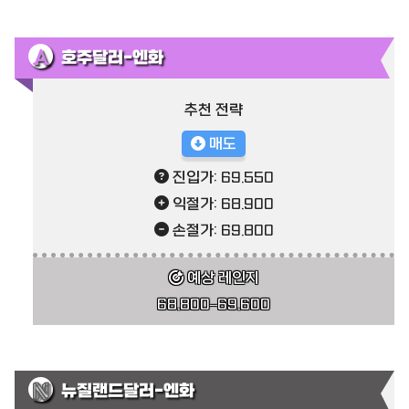
호주달러-엔화
추천 전략
매도
진입가: 69.550
익절가: 68.900
손절가: 69.800
예상 레인지
68.800–69.600
뉴질랜드달러-엔화