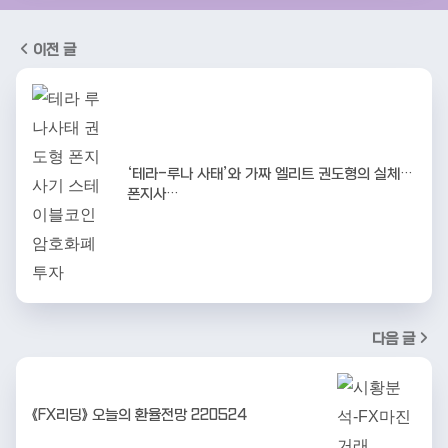
이전 글
‘테라-루나 사태’와 가짜 엘리트 권도형의 실체…
폰지사…
다음 글
《FX리딩》 오늘의 환율전망 220524