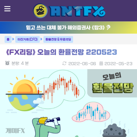
믿고 쓰는 대체 불가 해외증권사 《탑3》
마진거래 (CFD)
환율전망 & 무료리딩
《FX리딩》 오늘의 환율전망 220523
분량:
4
분
2022-06-06
2022-05-23