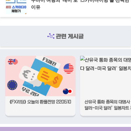
두바이 여행의 ‘대미’로 ‘스카이다이빙’을 선택한
이유
관련 게시글
《FX리딩》 오늘의 환율전망 220510
산유국 통화 종목의 대명사
달러-미국 달러’ 일봉차트