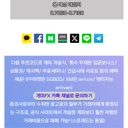
예상 레인지
0.7060–0.7160
다음 추천코드로 계좌 개설시, ‘횟수 무제한 입금보너스/
상품권/ 캐시백/ 무료세미나/ 긴급사태 서포트 등의 혜택
제공! (FP마켓은 55800/ XM은 antxm/ 밴티지는
antvan)
개미FX 카톡 채널로 문의하기
증권사로부터 수취한 광고료의 일부가 거래자에게 환원되
는 구조로, 공식 사이트에서 개설한 계좌보다 훨씬 저렴한
거래비용으로 매매 가능! (스프레드는 동일)