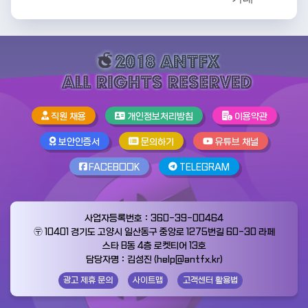
직원 채용
개인정보처리방침
이용약관
보안인증서
문의하기
유튜브 채널
FACEBOOK
TELEGRAM
사업자등록번호：360-39-00464
〶 10401 경기도 고양시 일산동구 중앙로 1275번길 60-30 라페
스타 B동 4층 로켓티어 13호
담당자명：김성진 (help@antfx.kr)
광고 제휴 문의
사이트맵
고객센터 활용법