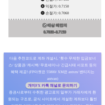
익절가: 0.7150
손절가: 0.7060
예상 레인지
0.7060–0.7150
다음 추천코드로 계좌 개설시, ‘횟수 무제한 입금보너
스/ 상품권/ 캐시백/ 무료세미나/ 긴급사태 서포트 등의
혜택 제공! (FP마켓은 55800/ XM은 antxm/ 밴티지는
antvan)
개미FX 카톡 채널로 문의하기
증권사로부터 수취한 광고료의 일부가 거래자에게 환
원되는 구조로, 공식 사이트에서 개설한 계좌보다 훨씬