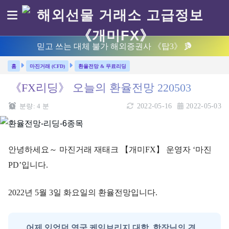
믿고 쓰는 대체 불가 해외증권사 《탑3》
마진거래 (CFD)
환율전망 & 무료리딩
《FX리딩》 오늘의 환율전망 220503
분량:
4
분
2022-05-16
2022-05-03
안녕하세요～ 마진거래 재태크 【개미FX】 운영자 ‘마진
PD’입니다.
2022년 5월 3일 화요일의 환율전망입니다.
어제 있었던 영국 케임브리지 대학 학장님의 견