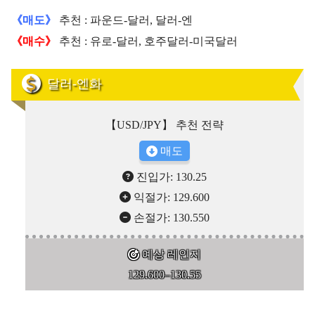
《매도》
추천 : 파운드-달러, 달러-엔
《매수》
추천 : 유로-달러, 호주달러-미국달러
달러-엔화
【USD/JPY】 추천 전략
매도
진입가: 130.25
익절가: 129.600
손절가: 130.550
예상 레인지
129.600–130.55