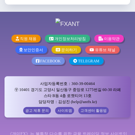
직원 채용
개인정보처리방침
이용약관
보안인증서
문의하기
유튜브 채널
FACEBOOK
TELEGRAM
사업자등록번호：360-39-00464
〶 10401 경기도 고양시 일산동구 중앙로 1275번길 60-30 라페
스타 B동 4층 로켓티어 13호
담당자명：김성진 (help@antfx.kr)
광고 제휴 문의
사이트맵
고객센터 활용법
《개미FX》는 불특정 다수를 위한 금융 트레이딩 정보 사이트입