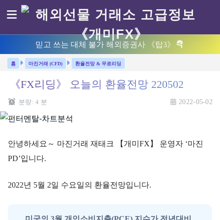
믿고 쓰는 대체 불가 해외증권사 《탑3》
마진거래 (CFD)
환율전망 & 무료리딩
《FX리딩》 오늘의 환율전망 220502
분량:
4
분
2022-05-02
안녕하세요～ 마진거래 재태크 【개미FX】 운영자 ‘마진
PD’입니다.
2022년 5월 2일 수요일의 환율전망입니다.
미국의 3월 개인소비지출(PCE) 지수가 전년대비