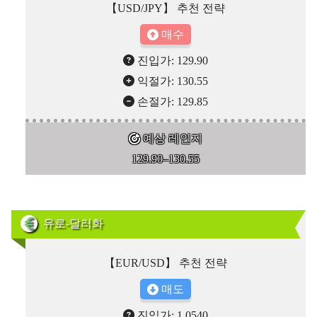
【USD/JPY】 추천 전략
매수
진입가: 129.90
익절가: 130.55
손절가: 129.85
예상 레인지
129.90–130.55
유로-달러화
【EUR/USD】 추천 전략
매도
진입가: 1.0540