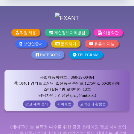
직원 채용
개인정보처리방침
이용약관
보안인증서
문의하기
유튜브 채널
FACEBOOK
TELEGRAM
사업자등록번호：360-39-00464
〶 10401 경기도 고양시 일산동구 중앙로 1275번길 60-30 라페
스타 B동 4층 로켓티어 13호
담당자명：김성진 (help@antfx.kr)
광고 제휴 문의
사이트맵
고객센터 활용법
《개미FX》는 불특정 다수를 위한 금융 트레이딩 정보 사이트입
니다. ‘투자중개업’이나 ‘1대1 투자일임업’ 등의 서비스는 제공하