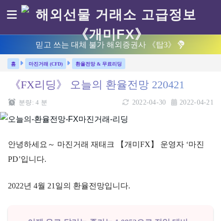
믿고 쓰는 대체 불가 해외증권사 《탑3》
마진거래 (CFD)
환율전망 & 무료리딩
《FX리딩》 오늘의 환율전망 220421
분량:
4
분
2022-04-30
2022-04-21
안녕하세요～ 마진거래 재태크 【개미FX】 운영자 ‘마진
PD’입니다.
2022년 4월 21일의 환율전망입니다.