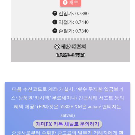
매수
진입가: 0.7380
익절가: 0.7440
손절가: 0.7340
예상 레인지
0.7420–0.7500
다음 추천코드로 계좌 개설시, ‘횟수 무제한 입금보너
스/ 상품권/ 캐시백/ 무료세미나/ 긴급사태 서포트 등의
혜택 제공! (FP마켓은 55800/ XM은 antxm/ 밴티지는
antvan)
개미FX 카톡 채널로 문의하기
증권사로부터 수취한 광고료의 일부가 거래자에게 환