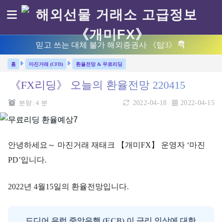
믿고 쓰는 대체 불가 해외증권사 《탑3》
마진거래 (CFD)
환율전망 & 무료리딩
《FX리딩》 오늘의 환율전망 220415
분량:
4
분
2022-04-18
2022-04-15
안녕하세요～ 마진거래 재태크 【개미FX】 운영자 ‘마진
PD’입니다.
2022년 4월15일의 환율전망입니다.
드디어 유럽 중앙은행 (ECB) 이 금리 인상에 대한