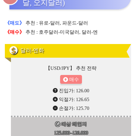
달, 오지달러)
《매도》
추천 : 유로-달러, 파운드-달러
《매수》
추천 : 호주달러-미국달러, 달러-엔
달러-엔화
【USD/JPY】 추천 전략
매수
진입가: 126.00
익절가: 126.65
손절가: 125.70
예상 레인지
125.000–126.000