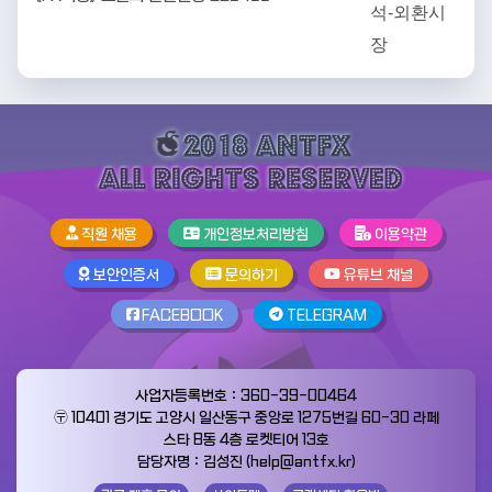
직원 채용
개인정보처리방침
이용약관
보안인증서
문의하기
유튜브 채널
FACEBOOK
TELEGRAM
사업자등록번호：360-39-00464
〶 10401 경기도 고양시 일산동구 중앙로 1275번길 60-30 라페
스타 B동 4층 로켓티어 13호
담당자명：김성진 (help@antfx.kr)