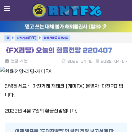
믿고 쓰는 대체 불가 해외증권사 《탑3》
마진거래 (CFD)
환율전망 & 무료리딩
《FX리딩》 오늘의 환율전망 220407
분량:
4
분
2022-04-18
2022-04-07
안녕하세요～ 마진거래 재태크 【개미FX】 운영자 ‘마진PD’입
니다.
2022년 4월 7일의 환율전망입니다.
어제 발표된 ‘도이치뱅크’의 금리 전망 보고서에 따