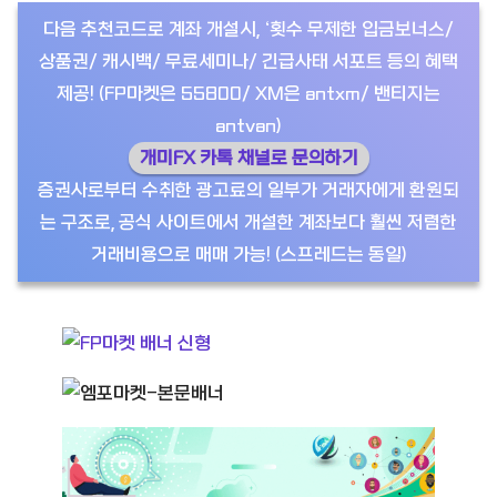
다음 추천코드로 계좌 개설시, ‘횟수 무제한 입금보너스/
상품권/ 캐시백/ 무료세미나/ 긴급사태 서포트 등의 혜택
제공! (FP마켓은 55800/ XM은 antxm/ 밴티지는
antvan)
개미FX 카톡 채널로 문의하기
증권사로부터 수취한 광고료의 일부가 거래자에게 환원되
는 구조로, 공식 사이트에서 개설한 계좌보다 훨씬 저렴한
거래비용으로 매매 가능! (스프레드는 동일)