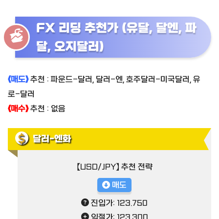
FX 리딩 추천가 (유달, 달엔, 파
달, 오지달러)
《매도》
추천 : 파운드-달러, 달러-엔, 호주달러-미국달러, 유
로-달러
《매수》
추천 : 없음
달러-엔화
【USD/JPY】 추천 전략
매도
진입가: 123.750
익절가: 123.300