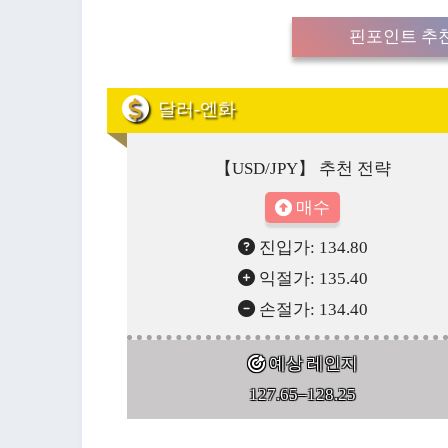
핀포인트 추천
달러-엔화
【USD/JPY】 추천 전략
매수
진입가: 134.80
익절가: 135.40
손절가: 134.40
예상 레인지
127.65–128.25