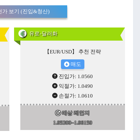
가 보기 (진입&청산)
유로-달러화
【EUR/USD】 추천 전략
매도
진입가: 1.0560
익절가: 1.0490
손절가: 1.0610
예상 레인지
1.05300–1.06150