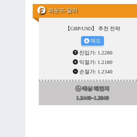
파운드-달러
【GBP/USD】 추천 전략
매도
진입가: 1.2280
익절가: 1.2180
손절가: 1.2340
예상 레인지
1.2440–1.2640