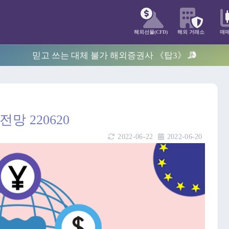
해외선물(CFD)
해외 거래소
매
믿고 쓰는 대체 불가 해외증권사 《탑3》
망 220620
2022-06-22
2022-06-20