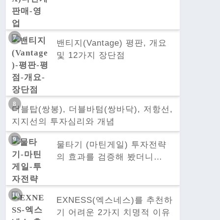
밴티지(Vantage) 평판, 개요
및 12가지 장단점
더블탑(쌍봉), 더블바텀(쌍바닥), 저항선,
지지선의 투자심리와 개념
물타기 (마틴게일) 투자전략
의 효과를 검증해 봤더니…
EXNESS(엑스네스)를 추천하
기 어려운 2가지 치명적 이유