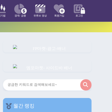
매기법
경제/ 금융
유튜브 영상
회원가입
로그인
검
색
월간 랭킹