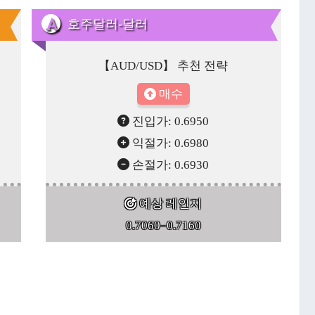
호주달러-달러
【AUD/USD】 추천 전략
매수
진입가: 0.6950
익절가: 0.6980
손절가: 0.6930
예상 레인지
0.7060–0.7160