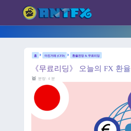
마진거래 (CFD)
환율전망 & 무료리딩
《무료리딩》 오늘의 FX 환율전
분량:
4
분