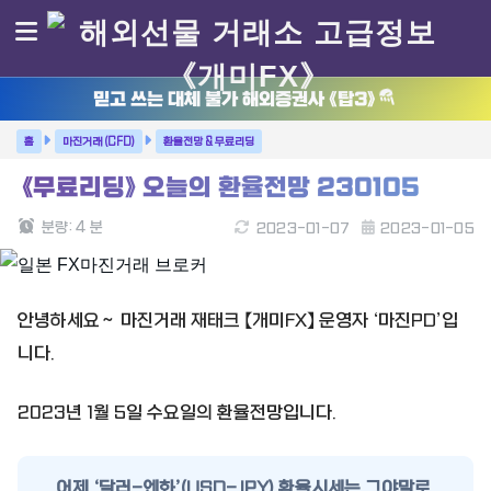
믿고 쓰는 대체 불가 해외증권사 《탑3》
마진거래 (CFD)
환율전망 & 무료리딩
《무료리딩》 오늘의 환율전망 230105
분량:
4
분
2023-01-07
2023-01-05
안녕하세요～ 마진거래 재태크 【개미FX】 운영자 ‘마진PD’입
니다.
2023년 1월 5일 수요일의 환율전망입니다.
어제 ‘달러-엔화’(USD-JPY) 환율시세는 그야말로