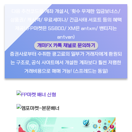
다음 추천코드로 계좌 개설시, ‘횟수 무제한 입금보너스/
상품권/ 캐시백/ 무료세미나/ 긴급사태 서포트 등의 혜택
제공! (FP마켓은 55800/ XM은 antxm/ 밴티지는
antvan)
개미FX 카톡 채널로 문의하기
증권사로부터 수취한 광고료의 일부가 거래자에게 환원되
는 구조로, 공식 사이트에서 개설한 계좌보다 훨씬 저렴한
거래비용으로 매매 가능! (스프레드는 동일)