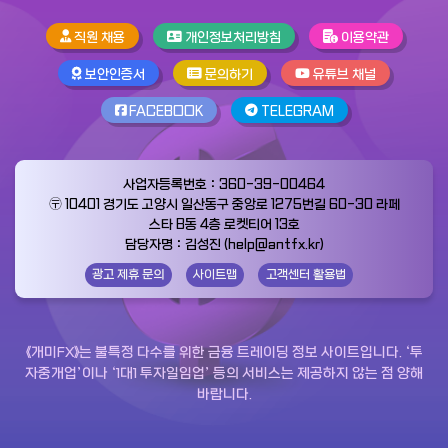
직원 채용
개인정보처리방침
이용약관
보안인증서
문의하기
유튜브 채널
FACEBOOK
TELEGRAM
사업자등록번호：360-39-00464
〶 10401 경기도 고양시 일산동구 중앙로 1275번길 60-30 라페
스타 B동 4층 로켓티어 13호
담당자명：김성진 (help@antfx.kr)
광고 제휴 문의
사이트맵
고객센터 활용법
《개미FX》는 불특정 다수를 위한 금융 트레이딩 정보 사이트입니다. ‘투
자중개업’이나 ‘1대1 투자일임업’ 등의 서비스는 제공하지 않는 점 양해
바랍니다.