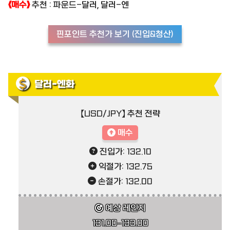
《매수》
추천 : 파운드-달러, 달러-엔
핀포인트 추천가 보기 (진입&청산)
달러-엔화
【USD/JPY】 추천 전략
매수
진입가: 132.10
익절가: 132.75
손절가: 132.00
예상 레인지
131.00–133.00