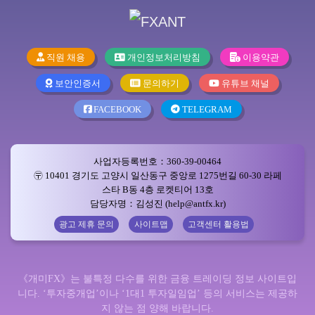
직원 채용
개인정보처리방침
이용약관
보안인증서
문의하기
유튜브 채널
FACEBOOK
TELEGRAM
사업자등록번호：360-39-00464
〶 10401 경기도 고양시 일산동구 중앙로 1275번길 60-30 라페
스타 B동 4층 로켓티어 13호
담당자명：김성진 (help@antfx.kr)
광고 제휴 문의
사이트맵
고객센터 활용법
《개미FX》는 불특정 다수를 위한 금융 트레이딩 정보 사이트입
니다. ‘투자중개업’이나 ‘1대1 투자일임업’ 등의 서비스는 제공하
지 않는 점 양해 바랍니다.