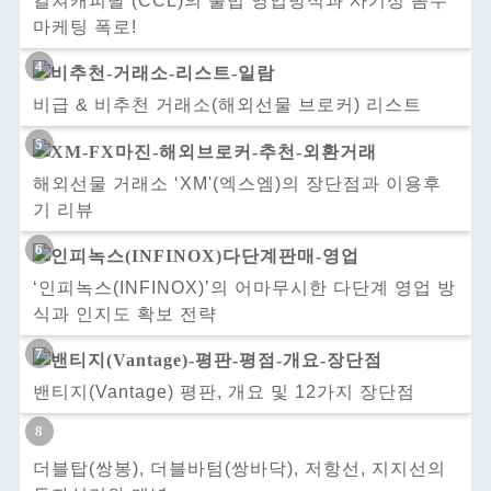
컬쳐캐피탈 (CCL)의 불법 영업방식과 사기성 꼼수
마케팅 폭로!
비급 & 비추천 거래소(해외선물 브로커) 리스트
해외선물 거래소 ‘XM'(엑스엠)의 장단점과 이용후
기 리뷰
‘인피녹스(INFINOX)’의 어마무시한 다단계 영업 방
식과 인지도 확보 전략
밴티지(Vantage) 평판, 개요 및 12가지 장단점
더블탑(쌍봉), 더블바텀(쌍바닥), 저항선, 지지선의