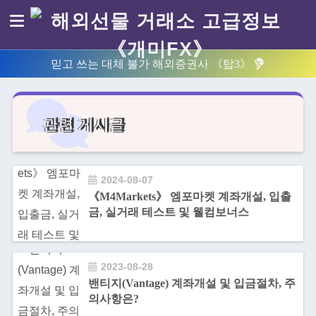
믿고 쓰는 대체 불가 해외증권사 《탑3》
관련 게시글
2024-08-07
《M4Markets》 엠포마켓 계좌개설, 입출
금, 실거래 테스트 및 웰컴보너스
2023-08-28
밴티지(Vantage) 계좌개설 및 입금절차, 주
의사항은?