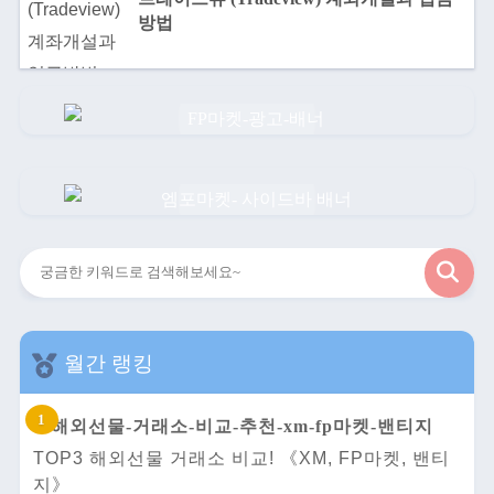
방법
검
색
월간 랭킹
TOP3 해외선물 거래소 비교! 《XM, FP마켓, 밴티
지》