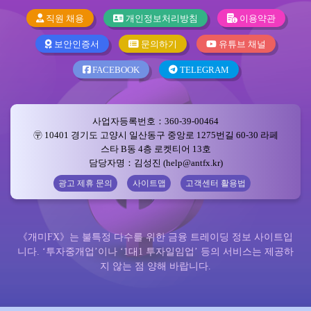
직원 채용
개인정보처리방침
이용약관
보안인증서
문의하기
유튜브 채널
FACEBOOK
TELEGRAM
사업자등록번호：360-39-00464
〶 10401 경기도 고양시 일산동구 중앙로 1275번길 60-30 라페
스타 B동 4층 로켓티어 13호
담당자명：김성진 (help@antfx.kr)
광고 제휴 문의
사이트맵
고객센터 활용법
《개미FX》는 불특정 다수를 위한 금융 트레이딩 정보 사이트입
니다. ‘투자중개업’이나 ‘1대1 투자일임업’ 등의 서비스는 제공하
지 않는 점 양해 바랍니다.