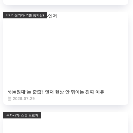
FX 마진거래(외환 통화쌍)
‘800원대’는 줍줍? 엔저 현상 안 꺾이는 진짜 이유
2026-07-29
투자사기/ 스캠 브로커