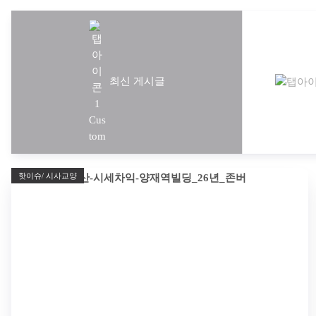
최신 게시글
핫이슈/ 시사교양