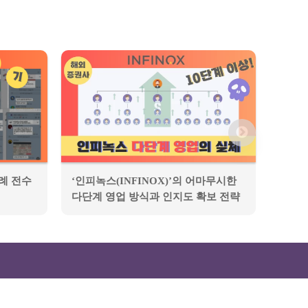
례 전수
‘인피녹스(INFINOX)’의 어마무시한
‘비트
다단계 영업 방식과 인지도 확보 전략
도 떡