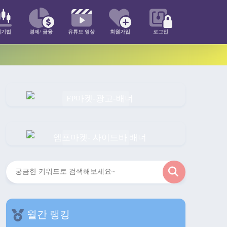
매기법
경제/ 금융
유튜브 영상
회원가입
로그인
검
색
월간 랭킹