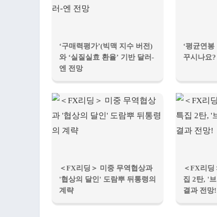
‘구매력평가’(빅맥 지수 버전)
‘평균연봉 
와 ‘실질실효 환율’ 기반 달러-
꾸시나요?
엔 전망
＜FX리딩＞ 미중 무역협상과
＜FX리딩
'협상의 달인' 도람뿌 뒤통령의
집 2탄, 
계략
결과 전망!