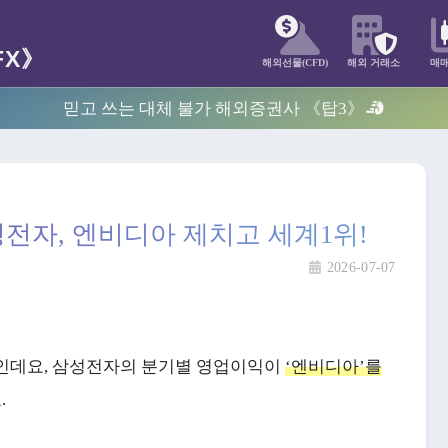
해외선물(CFD)
해외 거래소
매
믿고 쓰는 대체 불가 해외증권사 《탑3》
성전자, 엔비디아 제치고 세계1위!
2026-07-07
슈인데요, 삼성전자의 분기별 영업이익이
‘엔비디아’를
.