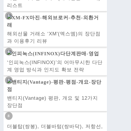
리스트
해외선물 거래소 ‘XM'(엑스엠)의 장단점
과 이용후기 리뷰
‘인피녹스(INFINOX)’의 어마무시한 다단
계 영업 방식과 인지도 확보 전략
밴티지(Vantage) 평판, 개요 및 12가지
장단점
더블탑(쌍봉), 더블바텀(쌍바닥), 저항선,