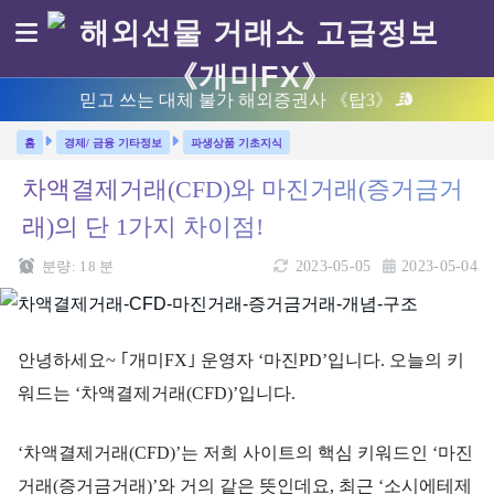
믿고 쓰는 대체 불가 해외증권사 《탑3》
경제/ 금융 기타정보
파생상품 기초지식
차액결제거래(CFD)와 마진거래(증거금거
래)의 단 1가지 차이점!
분량:
18
분
2023-05-05
2023-05-04
안녕하세요~ ｢개미FX｣ 운영자 ‘마진PD’입니다. 오늘의 키
워드는 ‘차액결제거래(CFD)’입니다.
‘차액결제거래(CFD)’는 저희 사이트의 핵심 키워드인 ‘마진
거래(증거금거래)’와 거의 같은 뜻인데요, 최근 ‘소시에테제