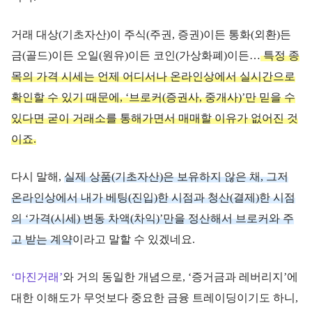
거래 대상(기초자산)이 주식(주권, 증권)이든 통화(외환)든
금(골드)이든 오일(원유)이든 코인(가상화폐)이든…
특정 종
목의 가격 시세는 언제 어디서나 온라인상에서 실시간으로
확인할 수 있기 때문에, ‘브로커(증권사, 중개사)’만 믿을 수
있다면 굳이 거래소를 통해가면서 매매할 이유가 없어진 것
이죠.
다시 말해,
실제 상품(기초자산)은 보유하지 않은 채, 그저
온라인상에서 내가 베팅(진입)한 시점과 청산(결제)한 시점
의 ‘가격(시세) 변동 차액(차익)’만을 정산해서 브로커와 주
고 받는 계약
이라고 말할 수 있겠네요.
‘마진거래’
와 거의 동일한 개념으로, ‘증거금과 레버리지’에
대한 이해도가 무엇보다 중요한 금융 트레이딩이기도 하니,