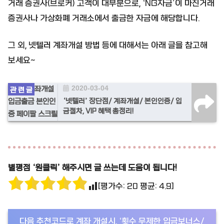
거래 증권사(브로커) 고객이 대부분으로, ‘NG자금’이 마진거래
증권사나 가상화폐 거래소에서 출금한 자금에 해당합니다.
그 외, 넷텔러 계좌개설 방법 등에 대해서는 아래 글을 참고해
보세요~
2020-03-04
‘넷텔러’ 장단점/ 계좌개설/ 본인인증/ 입
금절차, VIP 혜택 총정리!
별평점 ‘원클릭’ 해주시면 글 쓰는데 도움이 됩니다!
[평가수:
20
평균:
4.9
]
다음 추천코드로 계좌 개설시, ‘횟수 무제한 입금보너스/