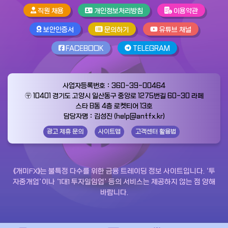
직원 채용
개인정보처리방침
이용약관
보안인증서
문의하기
유튜브 채널
FACEBOOK
TELEGRAM
사업자등록번호：360-39-00464
〶 10401 경기도 고양시 일산동구 중앙로 1275번길 60-30 라페
스타 B동 4층 로켓티어 13호
담당자명：김성진 (help@antfx.kr)
광고 제휴 문의
사이트맵
고객센터 활용법
《개미FX》는 불특정 다수를 위한 금융 트레이딩 정보 사이트입니다. ‘투
자중개업’이나 ‘1대1 투자일임업’ 등의 서비스는 제공하지 않는 점 양해
바랍니다.