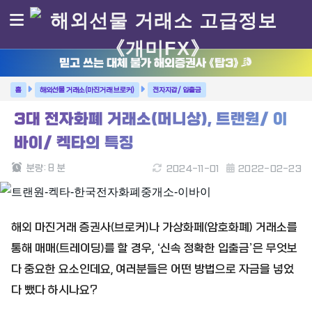
믿고 쓰는 대체 불가 해외증권사 《탑3》
해외선물 거래소(마진거래 브로커)
전자지갑/ 입출금
3대 전자화폐 거래소(머니상), 트랜원/ 이
바이/ 켁타의 특징
분량:
8
분
2024-11-01
2022-02-23
해외 마진거래 증권사(브로커)나 가상화페(암호화폐) 거래소를
통해 매매(트레이딩)를 할 경우, ‘신속 정확한 입출금’은 무엇보
다 중요한 요소인데요, 여러분들은 어떤 방법으로 자금을 넣었
다 뺐다 하시나요?