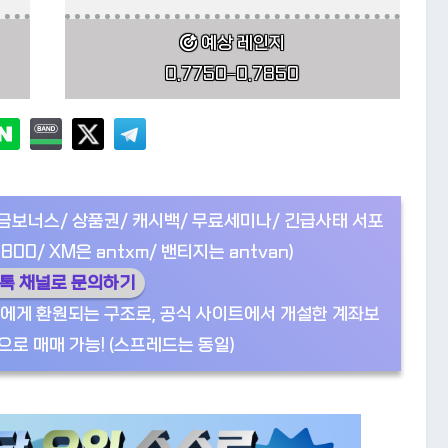
예상 레인지
0.7750–0.7850
입금보너스/ 상품권/ 캐시백/ 무료세미나/ 긴급사태 서포
800/ XM은 antxm/ 밴티지는 antvan)
카톡 채널로 문의하기
에게 환원되는 구조로, 공식 사이트에서 개설한 계좌보
로 매매 가능! (스프레드는 동일)