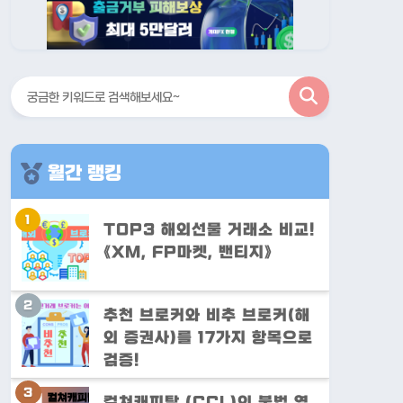
검
색
월간 랭킹
TOP3 해외선물 거래소 비교!
《XM, FP마켓, 밴티지》
추천 브로커와 비추 브로커(해
외 증권사)를 17가지 항목으로
검증!
컬쳐캐피탈 (CCL)의 불법 영