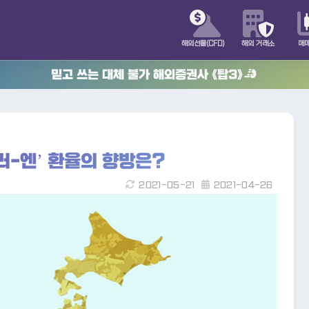
해외선물(CFD)
해외 거래소
매
믿고 쓰는 대체 불가 해외증권사 《탑3》
러-엔’ 환율의 향방은?
2021-05-21
2021-04-26