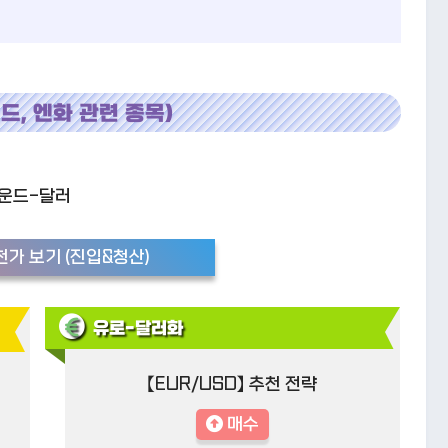
드, 엔화 관련 종목)
파운드-달러
가 보기 (진입&청산)
유로-달러화
【EUR/USD】 추천 전략
매수