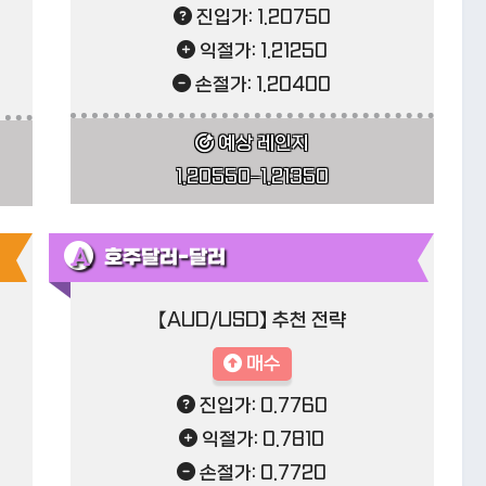
진입가: 1.20750
익절가: 1.21250
손절가: 1.20400
예상 레인지
1.20550–1.21350
호주달러-달러
【AUD/USD】 추천 전략
매수
진입가: 0.7760
익절가: 0.7810
손절가: 0.7720