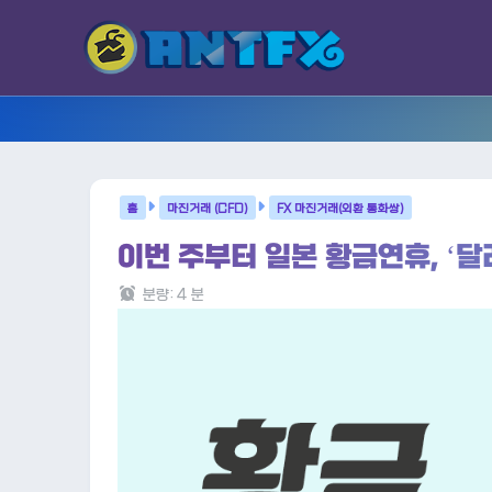
마진거래 (CFD)
FX 마진거래(외환 통화쌍)
이번 주부터 일본 황금연휴, ‘달
분량:
4
분