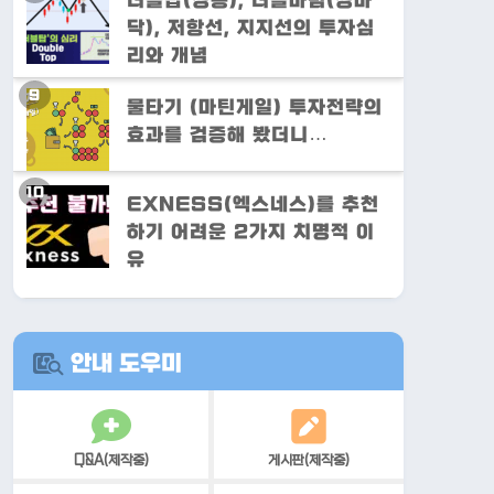
더블탑(쌍봉), 더블바텀(쌍바
닥), 저항선, 지지선의 투자심
리와 개념
물타기 (마틴게일) 투자전략의
효과를 검증해 봤더니…
EXNESS(엑스네스)를 추천
하기 어려운 2가지 치명적 이
유
안내 도우미
Q&A(제작중)
게시판(제작중)