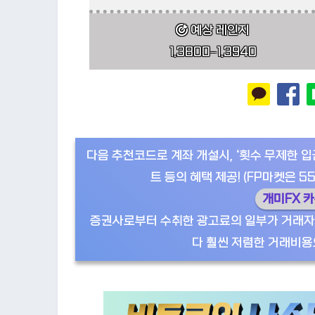
예상 레인지
1.3800–1.3940
다음 추천코드로 계좌 개설시, ‘횟수 무제한 
트 등의 혜택 제공! (FP마켓은 55
개미FX 
증권사로부터 수취한 광고료의 일부가 거래자
다 훨씬 저렴한 거래비용으