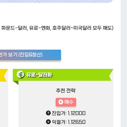
 파운드-달러, 유로-엔화, 호주달러-미국달러 모두 매도>
가 보기 (진입&청산)
유로-달러화
추천 전략
매수
진입가: 1.12000
익절가: 1.12650