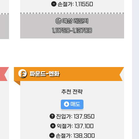
손절가: 1.11550
예상 레인지
1.11750–1.12700
파운드-엔화
추천 전략
매도
진입가: 137.950
익절가: 137.100
손절가: 138.300