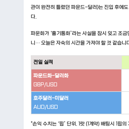
관이 완전히 틀렸던 파운드-달러>는 진입 후에
다.
파운화가 ‘흉기통화’라는 사실을 잠시 잊고 조금
니… 오늘은 자숙의 시간을 가져야 할 것 같습니다
전일 실적
파운드화-달러화
GBP/USD
호주달러-미달러
AUD/USD
*손익 수치는 ‘핍’ 단위. 1랏 (1계약) 배팅시 1핍