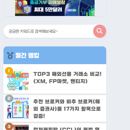
검
색
월간 랭킹
TOP3 해외선물 거래소 비교!
《XM, FP마켓, 밴티지》
추천 브로커와 비추 브로커(해
외 증권사)를 17가지 항목으로
검증!
컬쳐캐피탈 (CCL)의 불법 영