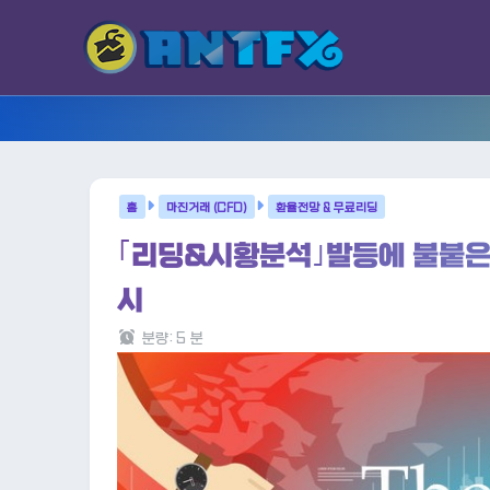
마진거래 (CFD)
환율전망 & 무료리딩
｢리딩&시황분석｣발등에 불붙은 
시
분량:
5
분