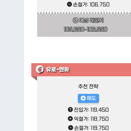
손절가: 106.750
예상 레인지
105.650–106.550
유로-엔화
추천 전략
매도
진입가: 119.450
익절가: 118.750
손절가: 119.750