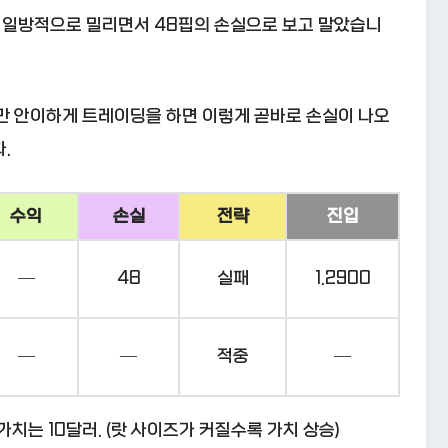
도 일방적으로 밀리면서 48핍의 손실으로 보고 말았습니
만 안이하게 트레이딩을 하면 이렇게 곧바로 손실이 나오
.
수익
손실
전략
진입
—
48
실패
1.2900
—
—
적중
—
의 가치는 10달러. (랏 사이즈가 커질수록 가치 상승)