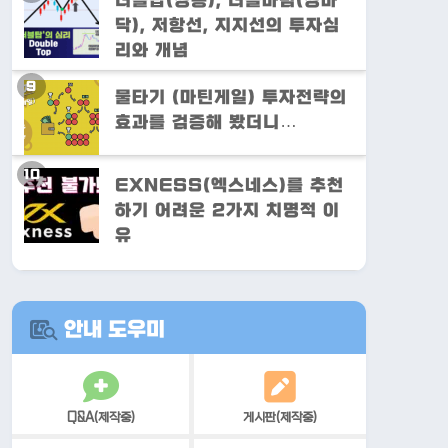
더블탑(쌍봉), 더블바텀(쌍바
닥), 저항선, 지지선의 투자심
리와 개념
물타기 (마틴게일) 투자전략의
효과를 검증해 봤더니…
EXNESS(엑스네스)를 추천
하기 어려운 2가지 치명적 이
유
안내 도우미
Q&A(제작중)
게시판(제작중)