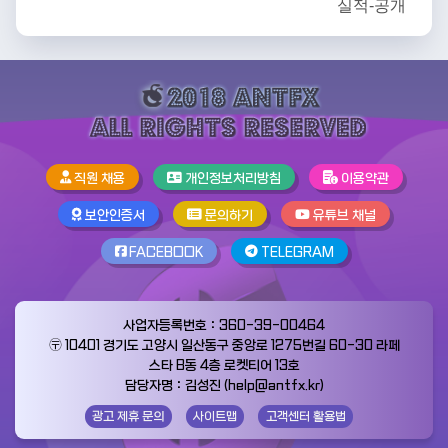
직원 채용
개인정보처리방침
이용약관
보안인증서
문의하기
유튜브 채널
FACEBOOK
TELEGRAM
사업자등록번호：360-39-00464
〶 10401 경기도 고양시 일산동구 중앙로 1275번길 60-30 라페
스타 B동 4층 로켓티어 13호
담당자명：김성진 (help@antfx.kr)
광고 제휴 문의
사이트맵
고객센터 활용법