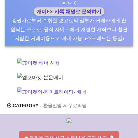
antvan)
개미FX 카톡 채널로 문의하기
증권사로부터 수취한 광고료의 일부가 거래자에게 환
원되는 구조로, 공식 사이트에서 개설한 계좌보다 훨씬
저렴한 거래비용으로 매매 가능! (스프레드는 동일)
⦿ CATEGORY :
환율전망 & 무료리딩
무료회원 가입하고 세미나용 교재 받기