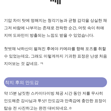
기압 차이 탓에 멍해지는 청각기능과 균형 감각을 상실한 채
그저 바람에 나부끼는 존재로 전락한 순간, 머릿 속이 하얘
지며 도파민이 방출되는 느낌도 받을 수 있었습니다.
첫벗채 낙하산이 펼쳐진 후에야 카메라를 향해 포즈를 취할
수 있었는데요, 그래도 이렇게까지 기괴한 표정은 난생 처음
지어보는 것 같네요. ㅋ
착지 후의 안도감
약 15분 남짓한 스카이다이빙 체공 시간 동안 저를 무사히
인도해준 강사님과 투샷! 안도감과 만족감에 충만한 표정이
탑승 전 사진하고는 완전 대비되네요.ㅎ