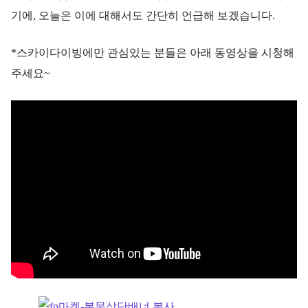
기에, 오늘은 이에 대해서도 간단히 언급해 보겠습니다.
*스카이다이빙에만 관심있는 분들은 아래 동영상을 시청해
주세요~