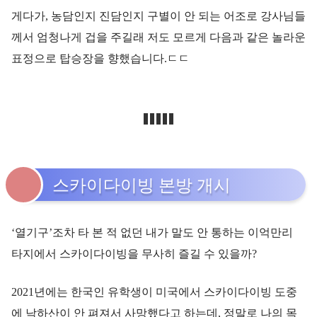
게다가, 농담인지 진담인지 구별이 안 되는 어조로 강사님들
께서 엄청나게 겁을 주길래 저도 모르게 다음과 같은 놀라운
표정으로 탑승장을 향했습니다.ㄷㄷ
스카이다이빙 본방 개시
‘열기구’조차 타 본 적 없던 내가 말도 안 통하는 이억만리
타지에서 스카이다이빙을 무사히 즐길 수 있을까?
2021년에는 한국인 유학생이 미국에서 스카이다이빙 도중
에 낙하산이 안 펴져서 사망했다고 하는데, 정말로 나의 목