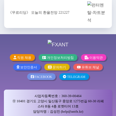
《무료리딩》 오늘의 환율전망 221227
직원 채용
개인정보처리방침
이용약관
보안인증서
문의하기
유튜브 채널
FACEBOOK
TELEGRAM
사업자등록번호：360-39-00464
〶 10401 경기도 고양시 일산동구 중앙로 1275번길 60-30 라페
스타 B동 4층 로켓티어 13호
담당자명：김성진 (help@antfx.kr)