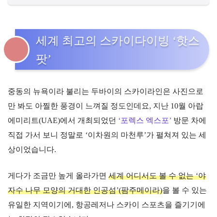
세계 최고의 스카이다이빙 ‘핫스
팟’
중동의 뉴욕이라 불리는 두바이의 스카이라인은 사진으로
만 봐도 아찔한 풍경이 느껴질 정도인데요, 지난 10월 아랍
에미리트(UAE)에서 개최되었던
‘포렉스 엑스포’
방문 차에
직접 가서 보니 정말로 ‘이차원의 마천루’가 펼쳐져 있는 세
상이었습니다.
게다가 조금만 높게 올라가면
세계 어디서도 볼 수 없는 ‘야
자수 나무 모양의 거대한 인공섬’(팜주메이라)
을 볼 수 있는
유일한 지역이기에, 항공레저나 스카이 스포츠을 즐기기에