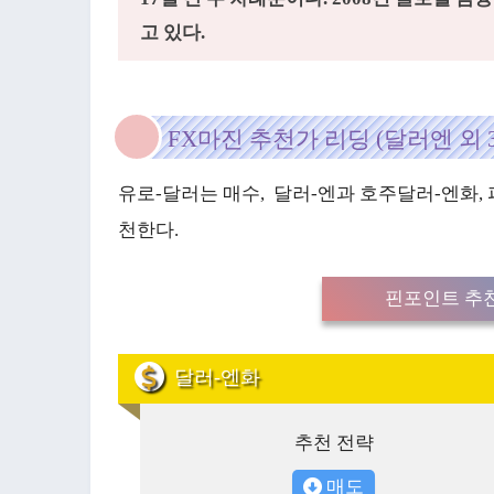
고 있다.
FX마진 추천가 리딩 (달러엔 외 
유로-달러는 매수, 달러-엔과 호주달러-엔화, 
천한다.
핀포인트 추천
달러-엔화
추천 전략
매도