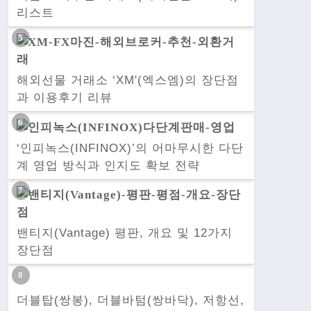
리스트
해외선물 거래소 ‘XM'(엑스엠)의 장단점
과 이용후기 리뷰
‘인피녹스(INFINOX)’의 어마무시한 다단
계 영업 방식과 인지도 확보 전략
밴티지(Vantage) 평판, 개요 및 12가지
장단점
더블탑(쌍봉), 더블바텀(쌍바닥), 저항선,