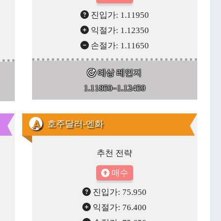
진입가: 1.11950
익절가: 1.12350
손절가: 1.11650
예상 레인지
1.11850–1.12450
호주달러-엔화
추천 전략
매수
진입가: 75.950
익절가: 76.400