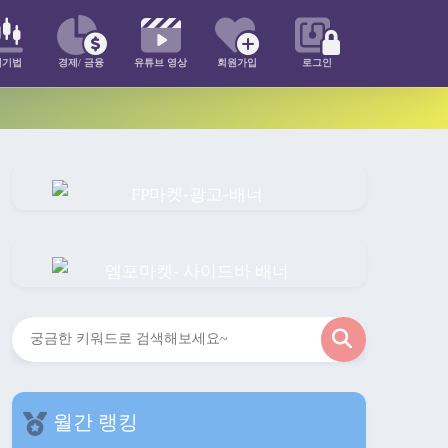
매기법
경제/ 금융
유튜브 영상
회원가입
로그인
검
색
월간 랭킹