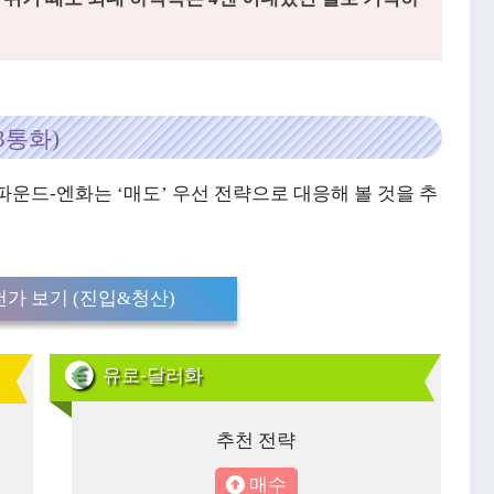
3통화)
파운드-엔화는 ‘매도’ 우선 전략으로 대응해 볼 것을 추
가 보기 (진입&청산)
유로-달러화
추천 전략
매수