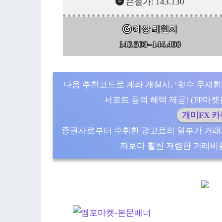
손절가: 143.130
예상 레인지
143.500–144.400
다음 추천코드로 계좌 개설시, ‘횟수 무제한
서포트 등의 혜택 제공! (FP마켓은 5
개미FX 
증권사로부터 수취한 광고료의 일부가 거래
좌보다 훨씬 저렴한 거래비용