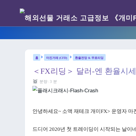
마진거래 (CFD)
환율전망 & 무료리딩
＜FX리딩＞ 달러-엔 환율시세
분량:
3
분
안녕하세요~ 소액 재테크 개미FX> 운영자 마
드디어 2020년 첫 트레이딩이 시작되는 날이