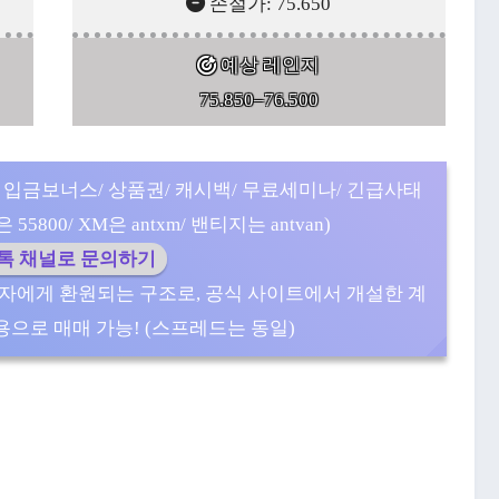
손절가: 75.650
예상 레인지
75.850–76.500
 입금보너스/ 상품권/ 캐시백/ 무료세미나/ 긴급사태
5800/ XM은 antxm/ 밴티지는 antvan)
카톡 채널로 문의하기
자에게 환원되는 구조로, 공식 사이트에서 개설한 계
으로 매매 가능! (스프레드는 동일)