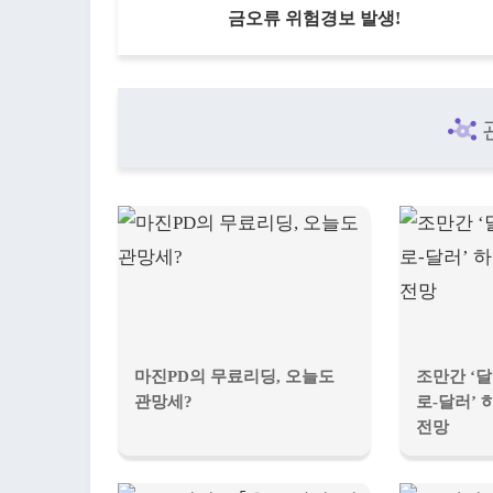
금오류 위험경보 발생!
마진PD의 무료리딩, 오늘도
조만간 ‘달
관망세?
로-달러’ 
전망