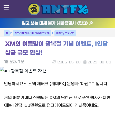
믿고 쓰는 대체 불가 해외증권사 《탑3》
해외선물 거래소(마진거래 브로커)
이벤트/ 프로모션
XM의 여름맞이 광복절 기념 이벤트, 1인당
상금 규모 인상!
분량:
3
분
2025-05-28
2023-08-03
안녕하세요～ 소액 재태크 【개미FX】 운영자 ‘마진PD’입니다.
거의 매분기마다 진행되는 XM의 당첨금 프로모션 행사가 이번
에는 1인당 130만원으로 업그레이드되어 개최중이네요.