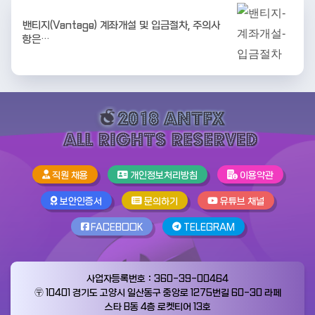
밴티지(Vantage) 계좌개설 및 입금절차, 주의사
항은…
직원 채용
개인정보처리방침
이용약관
보안인증서
문의하기
유튜브 채널
FACEBOOK
TELEGRAM
사업자등록번호：360-39-00464
〶 10401 경기도 고양시 일산동구 중앙로 1275번길 60-30 라페
스타 B동 4층 로켓티어 13호